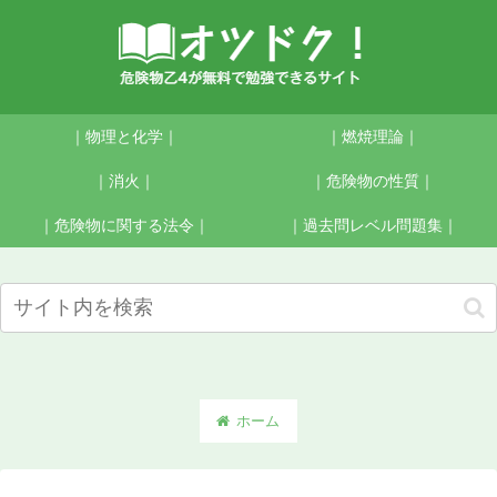
｜物理と化学｜
｜燃焼理論｜
｜消火｜
｜危険物の性質｜
｜危険物に関する法令｜
｜過去問レベル問題集｜
ホーム