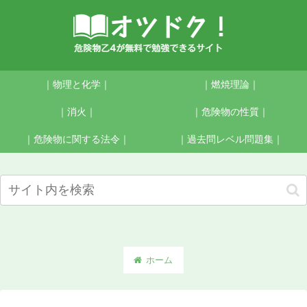
｜物理と化学｜
｜燃焼理論｜
｜消火｜
｜危険物の性質｜
｜危険物に関する法令｜
｜過去問レベル問題集｜
ホーム